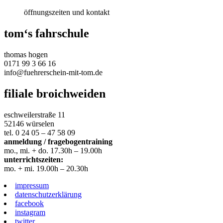
öffnungszeiten und kontakt
tom‘s fahrschule
thomas hogen
0171 99 3 66 16
info@fuehrerschein-mit-tom.de
filiale broichweiden
eschweilerstraße 11
52146 würselen
tel. 0 24 05 – 47 58 09
anmeldung / fragebogentraining
mo., mi. + do. 17.30h – 19.00h
unterrichtszeiten:
mo. + mi. 19.00h – 20.30h
impressum
datenschutzerklärung
facebook
instagram
twitter